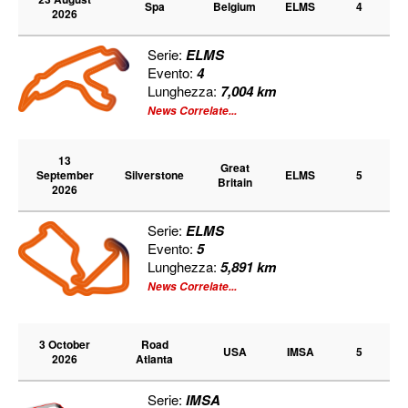
Spa
Belgium
ELMS
4
2026
Serie:
ELMS
Evento:
4
Lunghezza:
7,004 km
News Correlate...
13
Great
September
Silverstone
ELMS
5
Britain
2026
Serie:
ELMS
Evento:
5
Lunghezza:
5,891 km
News Correlate...
3 October
Road
USA
IMSA
5
2026
Atlanta
Serie:
IMSA