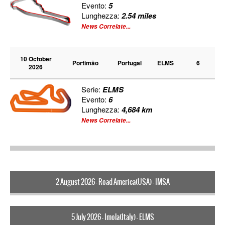
Evento:
5
Lunghezza:
2.54 miles
News Correlate...
10 October
Portimão
Portugal
ELMS
6
2026
Serie:
ELMS
Evento:
6
Lunghezza:
4,684 km
News Correlate...
2 August 2026 - Road America(USA) - IMSA
5 July 2026 - Imola(Italy) - ELMS