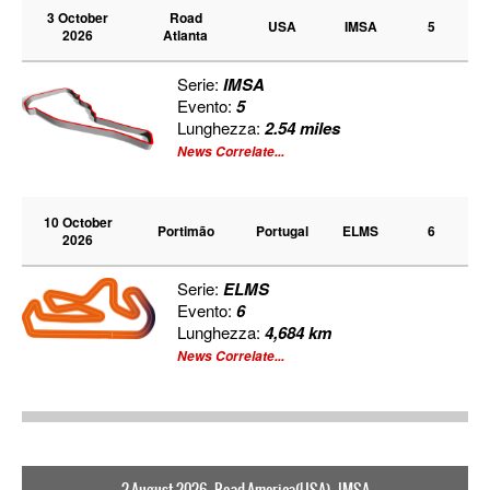
3 October
Road
USA
IMSA
5
2026
Atlanta
Serie:
IMSA
Evento:
5
Lunghezza:
2.54 miles
News Correlate...
10 October
Portimão
Portugal
ELMS
6
2026
Serie:
ELMS
Evento:
6
Lunghezza:
4,684 km
News Correlate...
2 August 2026 - Road America(USA) - IMSA