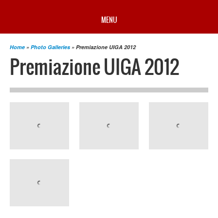
MENU
Home
»
Photo Galleries
» Premiazione UIGA 2012
HOME
Premiazione UIGA 2012
PROFILO
NEWS
CAMPIONATO
RISULTATI
MULTIMEDIA