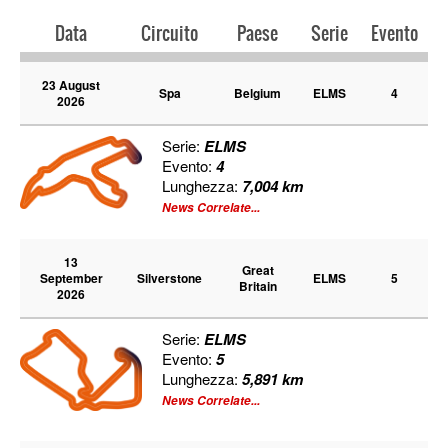
PRESS
Data
Circuito
Paese
Serie
Evento
23 August
SPONSOR & PARTNER
Spa
Belgium
ELMS
4
2026
Serie:
ELMS
CONTATTI
Evento:
4
Lunghezza:
7,004 km
News Correlate...
13
Great
September
Silverstone
ELMS
5
Britain
2026
Serie:
ELMS
Evento:
5
Lunghezza:
5,891 km
News Correlate...