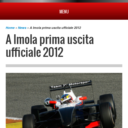
MENU
Home
»
News
» A Imola prima uscita ufficiale 2012
HOME
A Imola prima uscita
ufficiale 2012
PROFILO
NEWS
CAMPIONATO
RISULTATI
MULTIMEDIA