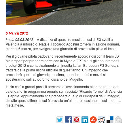
PRESS
SPONSOR & PARTNER
5 March 2012
Imola 05.03.2012
– A distanza di quasi tre mesi dai test di F.3 svolti a
Valencia a ridosso di Natale, Riccardo Agostini tornerà in azione domani,
CONTATTI
martedì 6 marzo, per svolgere una giornata di prove sulla pista di Imola.
Per il giovane pilota padovano, recentemente accordatosi con il team JD
Motorsport per prendere parte con la Mygale-FPT a tutti gli appuntamenti
tricolori 2012 e contestualmente all’inedita Italian European F.3 Series, si
tratterà della prima uscita ufficiale di quest’anno. Un impegno che
precederà quello di giovedì prossimo, quando uomini e mezzi si
sposteranno sull’autodromo toscano del Mugello.
Inizia così a grandi passi il percorso di avvicinamento al primo round del
calendario, in programma proprio sul tracciato “Ricardo Tormo” di Valencia
l’1 aprile. Appuntamento che precederà quello di Budapest del 6 maggio,
circuito quest’ultimo su cui è prevista un’ulteriore sessione di test intorno a
metà mese.