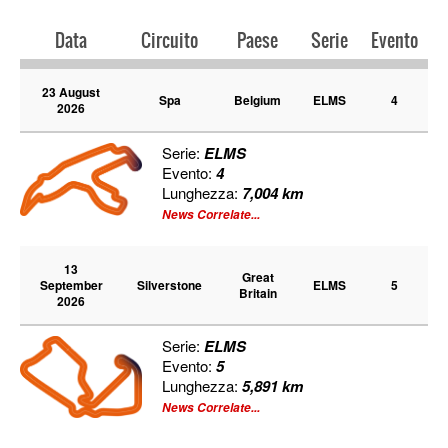
Data
Circuito
Paese
Serie
Evento
23 August
Spa
Belgium
ELMS
4
2026
Serie:
ELMS
Evento:
4
Lunghezza:
7,004 km
News Correlate...
13
Great
September
Silverstone
ELMS
5
Britain
2026
Serie:
ELMS
Evento:
5
Lunghezza:
5,891 km
News Correlate...