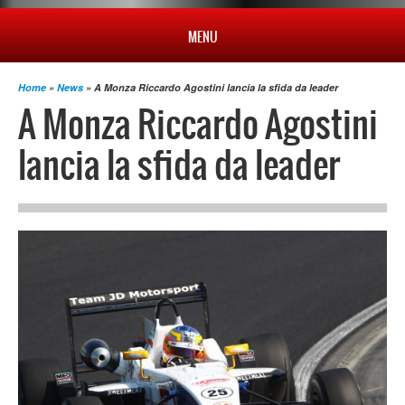
MENU
Home
»
News
» A Monza Riccardo Agostini lancia la sfida da leader
HOME
A Monza Riccardo Agostini
lancia la sfida da leader
PROFILO
NEWS
CAMPIONATO
RISULTATI
MULTIMEDIA