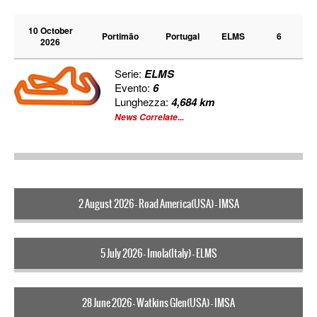
10 October
Portimão
Portugal
ELMS
6
2026
Serie:
ELMS
Evento:
6
Lunghezza:
4,684 km
News Correlate...
2 August 2026 - Road America(USA) - IMSA
5 July 2026 - Imola(Italy) - ELMS
28 June 2026 - Watkins Glen(USA) - IMSA