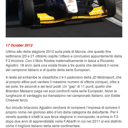
PRESS
SPONSOR & PARTNER
CONTATTI
17 October 2012
Ultimo atto della stagione 2012 sulla pista di Monza, che questo fine
settimana (20 e 21 ottobre) ospita l’ottavo e conclusivo appuntamento della
F.3 tricolore. Con il titolo Rookie matematicamente in tasca a Riccardo
Agostini, 18 anni, sarà una volata finale a tre quella che deciderà il nome
del campione italiano e di quello della serie European.
In testa ad entrambe le classifiche c’è il padovano della JD Motorsport, che
al proprio attivo può vantare il massimo numero di vittorie (cinque), oltre a
sei pole, tre secondi e sei terzi posti. Un “gap” di 11 punti, quello che
Brandon Maisano paga nei suoi confronti nella serie European. Nove le
lunghezze di vantaggio sul transalpino nel campionato italiano, con Eddie
Cheever terzo.
Sul circuito brianzolo Agostini cercherà di compiere l’impresa di scrivere il
proprio nome nel glorioso albo d’oro della categoria da debuttante. Per il
veneto questa è infatti la sua terza stagione in monoposto; la prima in F.3
dopo due anni di apprendistato nella F.Abarth in cui nel 2011 si era distinto
come il migliore italiano della serie continentale.