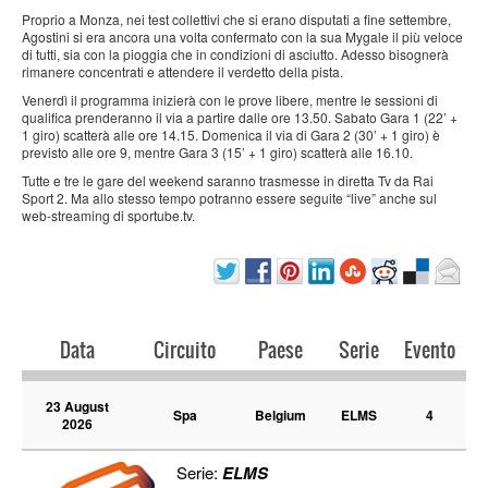
Proprio a Monza, nei test collettivi che si erano disputati a fine settembre,
Agostini si era ancora una volta confermato con la sua Mygale il più veloce
di tutti, sia con la pioggia che in condizioni di asciutto. Adesso bisognerà
rimanere concentrati e attendere il verdetto della pista.
Venerdì il programma inizierà con le prove libere, mentre le sessioni di
qualifica prenderanno il via a partire dalle ore 13.50. Sabato Gara 1 (22’ +
1 giro) scatterà alle ore 14.15. Domenica il via di Gara 2 (30’ + 1 giro) è
previsto alle ore 9, mentre Gara 3 (15’ + 1 giro) scatterà alle 16.10.
Tutte e tre le gare del weekend saranno trasmesse in diretta Tv da Rai
Sport 2. Ma allo stesso tempo potranno essere seguite “live” anche sul
web-streaming di sportube.tv.
Data
Circuito
Paese
Serie
Evento
23 August
Spa
Belgium
ELMS
4
2026
Serie:
ELMS