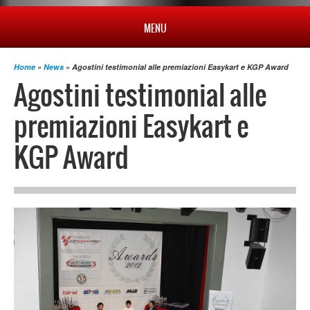
MENU
Home
»
News
» Agostini testimonial alle premiazioni Easykart e KGP Award
HOME
Agostini testimonial alle
premiazioni Easykart e
PROFILO
KGP Award
NEWS
CAMPIONATO
RISULTATI
MULTIMEDIA