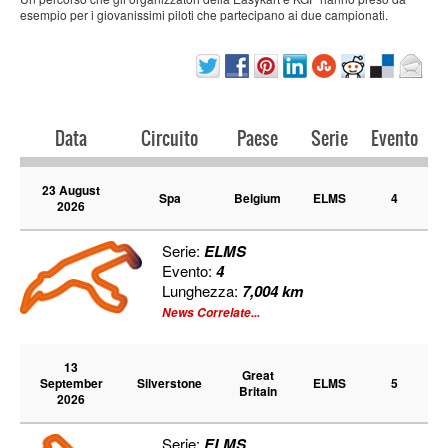
esempio per i giovanissimi piloti che partecipano ai due campionati.
Data
Circuito
Paese
Serie
Evento
23 August
Spa
Belgium
ELMS
4
2026
Serie:
ELMS
Evento:
4
Lunghezza:
7,004 km
News Correlate...
13
Great
September
Silverstone
ELMS
5
Britain
2026
Serie:
ELMS