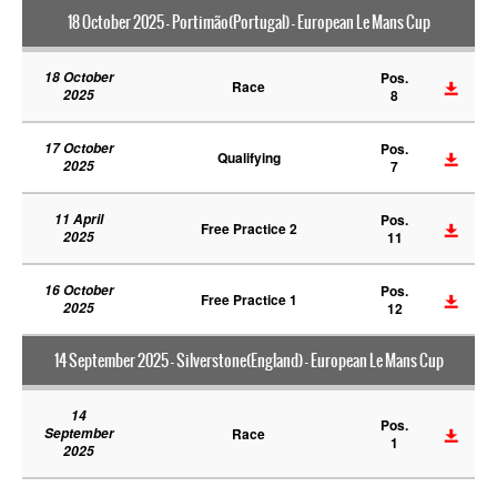
18 October 2025 - Portimão(Portugal) - European Le Mans Cup
18 October
Pos.
Race
2025
8
17 October
Pos.
Qualifying
2025
7
11 April
Pos.
Free Practice 2
2025
11
16 October
Pos.
Free Practice 1
2025
12
14 September 2025 - Silverstone(England) - European Le Mans Cup
14
Pos.
September
Race
1
2025