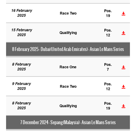
16 February
Pos.
Race Two
2025
19
15 February
Pos.
Qualifying
2025
12
8 February 2025 - Dubai(United Arab Emirates) - Asian Le Mans Series
8 February
Pos.
Race One
2025
7
9 February
Pos.
Race Two
2025
12
8 February
Pos.
Qualifying
2025
19
7 December 2024 - Sepang(Malaysia) - Asian Le Mans Series