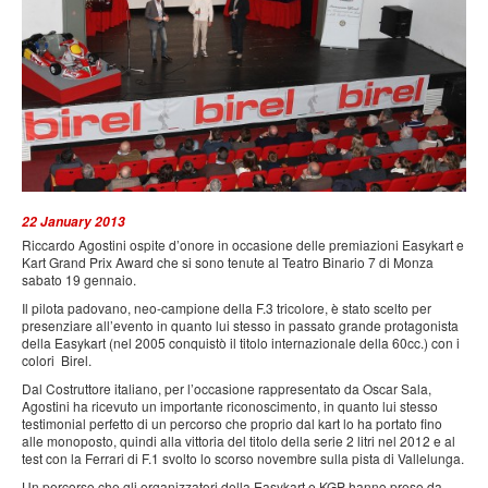
PRESS
SPONSOR & PARTNER
CONTATTI
22 January 2013
Riccardo Agostini ospite d’onore in occasione delle premiazioni Easykart e
Kart Grand Prix Award che si sono tenute al Teatro Binario 7 di Monza
sabato 19 gennaio.
Il pilota padovano, neo-campione della F.3 tricolore, è stato scelto per
presenziare all’evento in quanto lui stesso in passato grande protagonista
della Easykart (nel 2005 conquistò il titolo internazionale della 60cc.) con i
colori Birel.
Dal Costruttore italiano, per l’occasione rappresentato da Oscar Sala,
Agostini ha ricevuto un importante riconoscimento, in quanto lui stesso
testimonial perfetto di un percorso che proprio dal kart lo ha portato fino
alle monoposto, quindi alla vittoria del titolo della serie 2 litri nel 2012 e al
test con la Ferrari di F.1 svolto lo scorso novembre sulla pista di Vallelunga.
Un percorso che gli organizzatori della Easykart e KGP hanno preso da