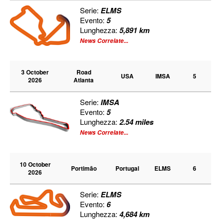
Serie:
ELMS
Evento:
5
Lunghezza:
5,891 km
News Correlate...
3 October
Road
USA
IMSA
5
2026
Atlanta
Serie:
IMSA
Evento:
5
Lunghezza:
2.54 miles
News Correlate...
10 October
Portimão
Portugal
ELMS
6
2026
Serie:
ELMS
Evento:
6
Lunghezza:
4,684 km