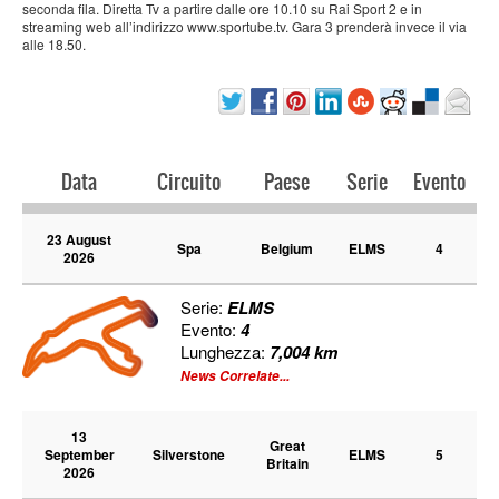
seconda fila. Diretta Tv a partire dalle ore 10.10 su Rai Sport 2 e in
streaming web all’indirizzo www.sportube.tv. Gara 3 prenderà invece il via
alle 18.50.
Data
Circuito
Paese
Serie
Evento
23 August
Spa
Belgium
ELMS
4
2026
Serie:
ELMS
Evento:
4
Lunghezza:
7,004 km
News Correlate...
13
Great
September
Silverstone
ELMS
5
Britain
2026