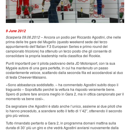
PRESS
SPONSOR & PARTNER
9 June 2012
Scarperia 09.06.2012
– Ancora un podio per Riccardo Agostini, che nelle
prima delle tre gare del Mugello (questo weekend sede del terzo
CONTATTI
appuntamento dell’Italian F.3 European Series e primo round del
campionato tricolore) ha ottenuto un terzo posto che gli consente di
consolidare la propria leadership nella classifica dei Rookie.
Punti importanti per il pilota padovano della JD Motorsport, con la sua
Mygale autore di una gara perfetta, in cui ha mantenuto un passo
costantemente veloce, scattando dalla seconda fila ed accodandosi al duo
di testa Cheever-Maisano.
«Sono abbastanza soddisfatto. – ha commentato Agostini subito dopo il
traguardo – Soprattutto perché la vettura ha risposto veramente bene.
Spero di potere fare ancora meglio in Gara 2, ma in ottica campionato per il
momento va bene così».
Da segnalare che Agostini è stato anche l’unico, assieme ai due piloti che
lo hanno preceduto, a scendere sotto il tetto di 1’42”, ottenendo il secondo
giro più veloce.
Tutto rimandato pertanto a Gara 2, in programma domani mattina sulla
durata di 30’ più un giro e che vedrà Agostini avviarsi nuovamente dalla