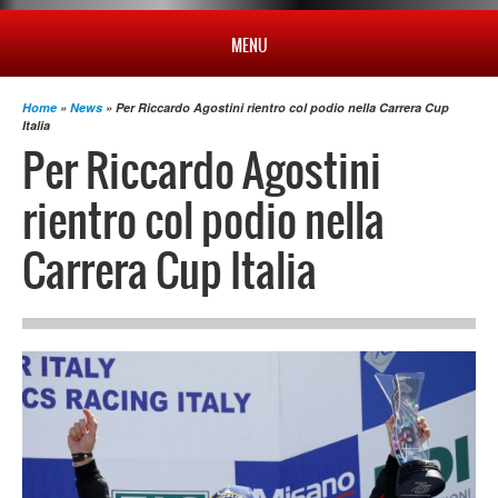
MENU
Home
»
News
» Per Riccardo Agostini rientro col podio nella Carrera Cup
HOME
Italia
Per Riccardo Agostini
PROFILO
rientro col podio nella
Carrera Cup Italia
NEWS
CAMPIONATO
RISULTATI
MULTIMEDIA