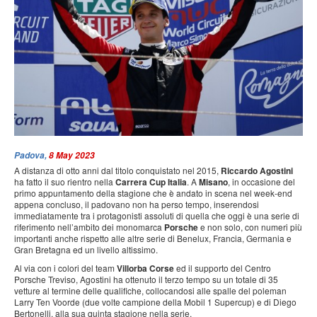
PRESS
SPONSOR & PARTNER
CONTATTI
Padova,
8 May 2023
A distanza di otto anni dal titolo conquistato nel 2015,
Riccardo Agostini
ha fatto il suo rientro nella
Carrera Cup Italia
. A
Misano
, in occasione del
primo appuntamento della stagione che è andato in scena nel week-end
appena concluso, il padovano non ha perso tempo, inserendosi
immediatamente tra i protagonisti assoluti di quella che oggi è una serie di
riferimento nell’ambito dei monomarca
Porsche
e non solo, con numeri più
importanti anche rispetto alle altre serie di Benelux, Francia, Germania e
Gran Bretagna ed un livello altissimo.
Al via con i colori del team
Villorba Corse
ed il supporto del Centro
Porsche Treviso, Agostini ha ottenuto il terzo tempo su un totale di 35
vetture al termine delle qualifiche, collocandosi alle spalle del poleman
Larry Ten Voorde (due volte campione della Mobil 1 Supercup) e di Diego
Bertonelli, alla sua quinta stagione nella serie.