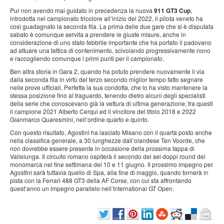
Pur non avendo mai guidato in precedenza la nuova
911 GT3 Cup
,
introdotta nel campionato tricolore all’inizio del 2022, il pilota veneto ha
così guadagnato la seconda fila. La prima delle due gare che si è disputata
sabato è comunque servita a prendere le giuste misure, anche in
considerazione di uno stato febbrile importante che ha portato il padovano
ad attuare una tattica di contenimento, scivolando progressivamente nono
e raccogliendo comunque i primi punti per il campionato.
Ben altra storia in Gara 2, quando ha potuto prendere nuovamente il via
dalla seconda fila in virtù del terzo secondo miglior tempo fatto segnare
nelle prove ufficiali. Perfetta la sua condotta, che lo ha visto mantenere la
stessa posizione fino al traguardo, tenendo dietro alcuni degli specialisti
della serie che conoscevano già la vettura di ultima generazione; tra questi
il campione 2021 Alberto Cerqui ed il vincitore del titolo 2018 e 2022
Gianmarco Quaresmini, nell’ordine quarto e quinto.
Con questo risultato, Agostini ha lasciato Misano con il quarta posto anche
nella classifica generale, a 30 lunghezze dall’olandese Ten Voorde, che
non dovrebbe essere presente in occasione della prossima tappa di
Vallelunga. Il circuito romano ospiterà il secondo dei sei doppi round del
monomarca nel fine settimana del 10 e 11 giugno. Il prossimo impegno per
Agostini sarà tuttavia quello di Spa, alla fine di maggio, quando tornerà in
pista con la Ferrari 488 GT3 della AF Corse, con cui sta affrontando
quest’anno un impegno parallelo nell’International GT Open.