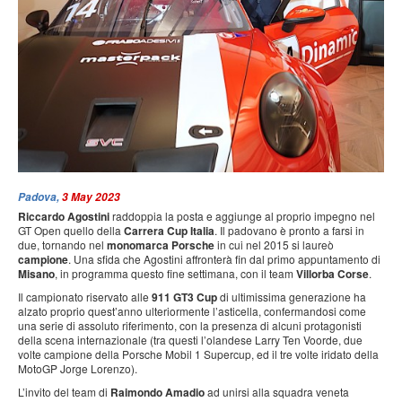
PRESS
SPONSOR & PARTNER
CONTATTI
Padova,
3 May 2023
Riccardo Agostini
raddoppia la posta e aggiunge al proprio impegno nel
GT Open quello della
Carrera Cup Italia
. Il padovano è pronto a farsi in
due, tornando nel
monomarca Porsche
in cui nel 2015 si laureò
campione
. Una sfida che Agostini affronterà fin dal primo appuntamento di
Misano
, in programma questo fine settimana, con il team
Villorba Corse
.
Il campionato riservato alle
911 GT3 Cup
di ultimissima generazione ha
alzato proprio quest’anno ulteriormente l’asticella, confermandosi come
una serie di assoluto riferimento, con la presenza di alcuni protagonisti
della scena internazionale (tra questi l’olandese Larry Ten Voorde, due
volte campione della Porsche Mobil 1 Supercup, ed il tre volte iridato della
MotoGP Jorge Lorenzo).
L’invito del team di
Raimondo Amadio
ad unirsi alla squadra veneta