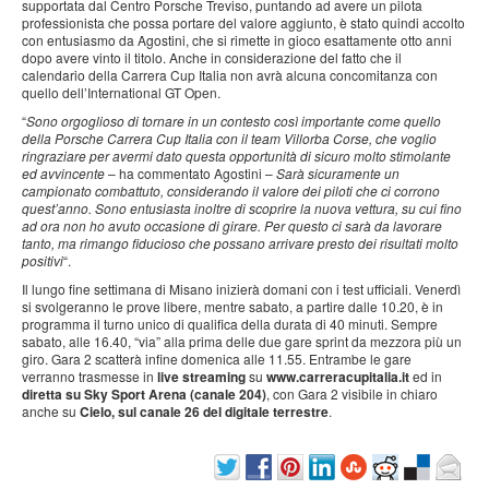
supportata dal Centro Porsche Treviso, puntando ad avere un pilota
professionista che possa portare del valore aggiunto, è stato quindi accolto
con entusiasmo da Agostini, che si rimette in gioco esattamente otto anni
dopo avere vinto il titolo. Anche in considerazione del fatto che il
calendario della Carrera Cup Italia non avrà alcuna concomitanza con
quello dell’International GT Open.
“
Sono orgoglioso di tornare in un contesto così importante come quello
della Porsche Carrera Cup Italia con il team Villorba Corse, che voglio
ringraziare per avermi dato questa opportunità di sicuro molto stimolante
ed avvincente
– ha commentato Agostini –
Sarà sicuramente un
campionato combattuto, considerando il valore dei piloti che ci corrono
quest’anno. Sono entusiasta inoltre di scoprire la nuova vettura, su cui fino
ad ora non ho avuto occasione di girare. Per questo ci sarà da lavorare
tanto, ma rimango fiducioso che possano arrivare presto dei risultati molto
positivi
“.
Il lungo fine settimana di Misano inizierà domani con i test ufficiali. Venerdì
si svolgeranno le prove libere, mentre sabato, a partire dalle 10.20, è in
programma il turno unico di qualifica della durata di 40 minuti. Sempre
sabato, alle 16.40, “via” alla prima delle due gare sprint da mezzora più un
giro. Gara 2 scatterà infine domenica alle 11.55. Entrambe le gare
verranno trasmesse in
live streaming
su
www.carreracupitalia.it
ed in
diretta su Sky Sport Arena (canale 204)
, con Gara 2 visibile in chiaro
anche su
Cielo, sul canale 26 del digitale terrestre
.