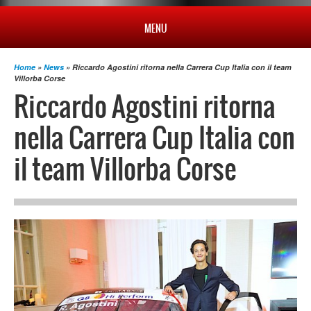
MENU
Home
»
News
» Riccardo Agostini ritorna nella Carrera Cup Italia con il team
HOME
Villorba Corse
Riccardo Agostini ritorna
PROFILO
nella Carrera Cup Italia con
il team Villorba Corse
NEWS
CAMPIONATO
RISULTATI
MULTIMEDIA